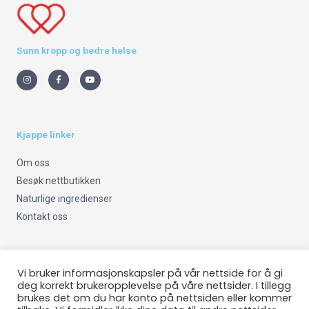
Sunn kropp og bedre helse
I
F
Y
n
a
o
s
c
u
t
e
t
a
b
u
g
o
b
r
o
e
a
k
m
-
Kjappe linker
f
Om oss
Besøk nettbutikken
Naturlige ingredienser
Kontakt oss
Viktig info
Vi bruker informasjonskapsler på vår nettside for å gi
deg korrekt brukeropplevelse på våre nettsider. I tillegg
brukes det om du har konto på nettsiden eller kommer
Om oss