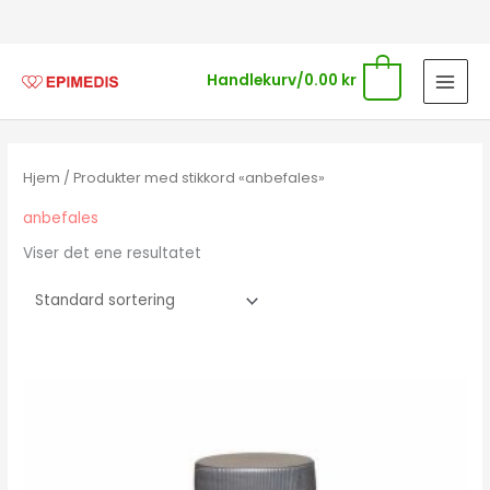
Hopp
rett
til
0
Handlekurv/
0.00
kr
innholdet
Hjem
/ Produkter med stikkord «anbefales»
anbefales
Viser det ene resultatet