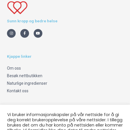
Sunn kropp og bedre helse
I
F
Y
n
a
o
s
c
u
t
e
t
a
b
u
g
o
b
r
o
e
a
k
m
-
Kjappe linker
f
Om oss
Besøk nettbutikken
Naturlige ingredienser
Kontakt oss
Viktig info
Vi bruker informasjonskapsler på vår nettside for å gi
deg korrekt brukeropplevelse på våre nettsider. I tillegg
brukes det om du har konto på nettsiden eller kommer
Om oss