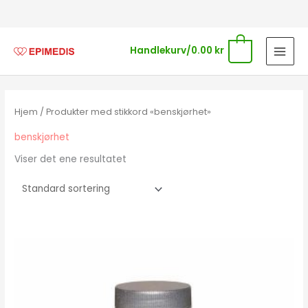
Hopp
rett
til
0
Handlekurv/
0.00
kr
innholdet
Hjem
/ Produkter med stikkord «benskjørhet»
benskjørhet
Viser det ene resultatet