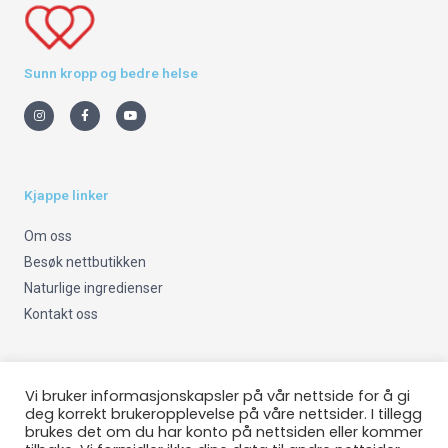
Sunn kropp og bedre helse
I
F
Y
n
a
o
s
c
u
t
e
t
a
b
u
g
o
b
r
o
e
a
k
m
-
Kjappe linker
f
Om oss
Besøk nettbutikken
Naturlige ingredienser
Kontakt oss
Viktig info
Vi bruker informasjonskapsler på vår nettside for å gi
deg korrekt brukeropplevelse på våre nettsider. I tillegg
brukes det om du har konto på nettsiden eller kommer
Om oss