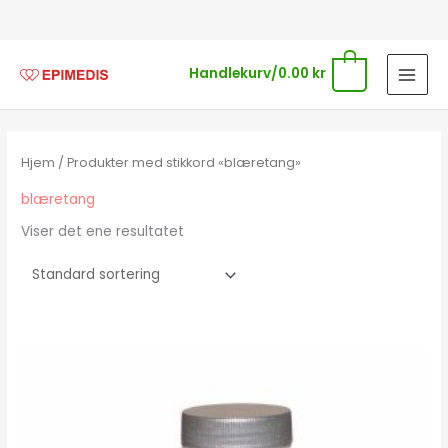
Hopp
rett
til
0
Handlekurv/
0.00
kr
innholdet
Hjem
/ Produkter med stikkord «blæretang»
blæretang
Viser det ene resultatet