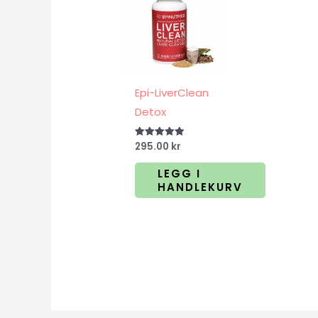
Epi-LiverClean
Detox
295.00
kr
Vurdert
5.00
av 5
LEGG I
HANDLEKURV