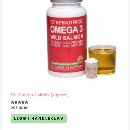
Epi-Omega 3 villaks (kapsler)
Vurdert
295.00
kr
5.00
av 5
LEGG I HANDLEKURV