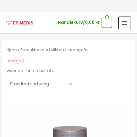
Hopp
rett
til
0
Handlekurv/
0.00
kr
innholdet
Hjem
/ Produkter med stikkord «omega3»
omega3
Viser det ene resultatet