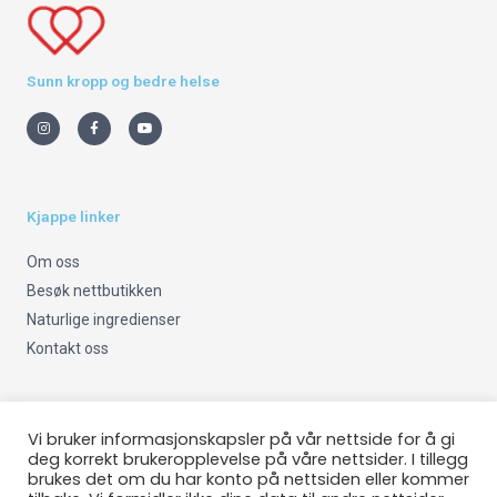
Sunn kropp og bedre helse
I
F
Y
n
a
o
s
c
u
t
e
t
a
b
u
g
o
b
r
o
e
a
k
m
-
Kjappe linker
f
Om oss
Besøk nettbutikken
Naturlige ingredienser
Kontakt oss
Viktig info
Vi bruker informasjonskapsler på vår nettside for å gi
deg korrekt brukeropplevelse på våre nettsider. I tillegg
brukes det om du har konto på nettsiden eller kommer
Om oss