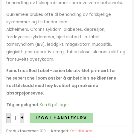
behandling av helseproblemer som involverer betennelse.
Gurkemeie brukes ofte til behandling av forskjellige
sykdommer og tilstander som:
Alzheimers, Crohns sykdom, diabetes, depresjon,
fordøyelsessykdommer, hjerteinfarkt, irritabel
tarmsyndrom (IBS), leddgikt, magekatarr, mucositis,
gingivitt, postoperativ kirurgi, tuberkulose, ulcerøs kolitt og
frontuveitt øyesykdom.
Epinutrics Red Label -serien ble utviklet primært for
helsepersonell som ønsker å anbefale sine klientene
kosttilskudd med høy kvalitet og maksimal
absorpsjonsevne.
Tilgjengelighet
Kun 6 på lager
-
+
LEGG I HANDLEKURV
Produktnummer:
019
Kategori:
Kosttilskudd