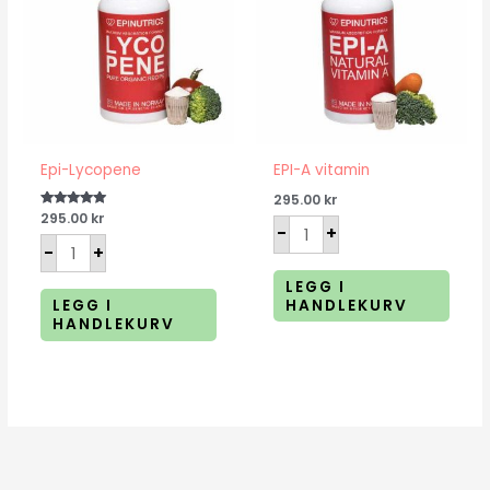
Epi-Lycopene
EPI-A vitamin
295.00
kr
Vurdert
295.00
kr
5.00
-
+
av 5
-
+
LEGG I
HANDLEKURV
LEGG I
HANDLEKURV