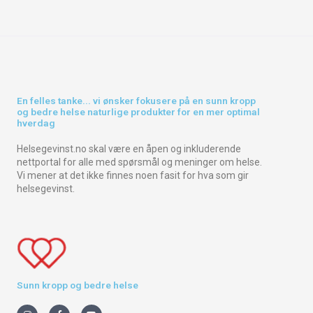
En felles tanke... vi ønsker fokusere på en sunn kropp
og bedre helse naturlige produkter for en mer optimal
hverdag
Helsegevinst.no skal være en åpen og inkluderende
nettportal for alle med spørsmål og meninger om helse.
Vi mener at det ikke finnes noen fasit for hva som gir
helsegevinst.
Sunn kropp og bedre helse
I
F
Y
n
a
o