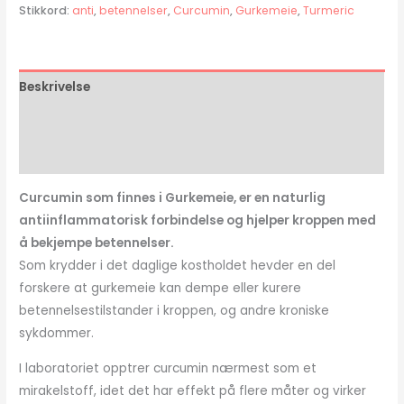
Stikkord:
anti
,
betennelser
,
Curcumin
,
Gurkemeie
,
Turmeric
Beskrivelse
Tilleggsinformasjon
Omtaler (0)
Curcumin som finnes i Gurkemeie, er en naturlig
antiinflammatorisk forbindelse og hjelper kroppen med
å bekjempe betennelser.
Som krydder i det daglige kostholdet hevder en del
forskere at gurkemeie kan dempe eller kurere
betennelsestilstander i kroppen, og andre kroniske
sykdommer.
I laboratoriet opptrer curcumin nærmest som et
mirakelstoff, idet det har effekt på flere måter og virker