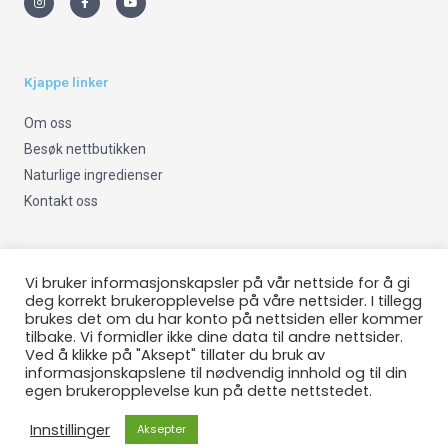
s
c
u
t
e
t
a
b
u
g
o
b
r
o
e
a
k
m
-
Kjappe linker
f
Om oss
Besøk nettbutikken
Naturlige ingredienser
Kontakt oss
Viktig info
Vi bruker informasjonskapsler på vår nettside for å gi
deg korrekt brukeropplevelse på våre nettsider. I tillegg
brukes det om du har konto på nettsiden eller kommer
Om oss
tilbake. Vi formidler ikke dine data til andre nettsider.
Fraktinfo
Ved å klikke på "Aksept" tillater du bruk av
informasjonskapslene til nødvendig innhold og til din
Kjøpsbetingelser
egen brukeropplevelse kun på dette nettstedet.
Returrett/Angrerett
Innstillinger
Aksepter