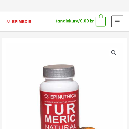
Hopp
rett
til
0
Handlekurv/
0.00
kr
innholdet
Epi-
Turmeric
Gurkemeie
antall