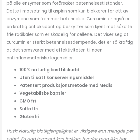
på alle enzymer som forårsaker betennelsestilstander.
Dette i motsetning til aspirin som kun blokkerer for ett av
enzymene som fremmer betennelse. Curcumin er også er
en kraftig antioksidant og beskytter som kjent mot såkalte
frie radikaler som er skadelig for cellene. Det viser seg at
curcumin er sterkt betennelsesdempende, det er så kraftig
at det samsvarer med effektiviteten til noen
antiinflammatoriske legemidler.
100% naturlig kosttilskudd
Uten tilsatt konserveringsmiddel
Patentert produksjonsmetode med Medis
Vegetabilske kapsler
GMO fri
Sulfatfri
Glutenfri
Husk: Naturlig biotilgjengelighet er viktigere enn mengde per
enhet. En god terapeut kan forklare hvorfor man ikke bør