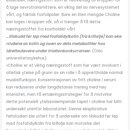
essensielt næringsstoff som er nødvendig av kroppen for
å lage nevrotransmittere, en viktig del av nervesystemet
vårt, og faktisk fosfolipider. Bare en liten mengde Choline
kan lages i kroppen vår, så vi trenger å få dette
næringsstoffet fra kostholdet vårt.
…tilskudd før løp med fosfatidylkolin (fra krillolje) kan øke
nivåene av kolin og noen av dets metabolitter hos
idrettsutøvere under triatlonkonkurranser
.
(Oslo
universitetssykehus).
«Choline er et viktig næringsstoff som har vært involvert i
atletisk ytelse på grunn av sin rolle i å opprettholde normal
muskelfunksjon. Konsentrasjonen av fritt choline i serum
kan reduseres under langdistanse trening med høy
intensitet, men få ernæringsstrategier for å motvirke
dette potensielt ytelsesdempende tapet i choline har blitt
undersøkt utenfor laboratoriet. Denne eksplorative
feltstudien ble utført for å undersøke om tilskudd før løp
med fosfatidylkolin fra krillolje kan motvirke det