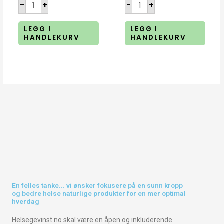
-
+
-
+
LEGG I
LEGG I
HANDLEKURV
HANDLEKURV
En felles tanke... vi ønsker fokusere på en sunn kropp
og bedre helse naturlige produkter for en mer optimal
hverdag
Helsegevinst.no skal være en åpen og inkluderende