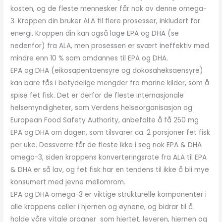
kosten, og de fleste mennesker får nok av denne omega-
3. Kroppen din bruker ALA til flere prosesser, inkludert for
energi. Kroppen din kan også lage EPA og DHA (se
nedenfor) fra ALA, men prosessen er svært ineffektiv med
mindre enn 10 % som omdannes til EPA og DHA.
EPA og DHA (eikosapentaensyre og dokosaheksaensyre)
kan bare fås i betydelige mengder fra marine kilder, som å
spise fet fisk. Det er derfor de fleste internasjonale
helsemyndigheter, som Verdens helseorganisasjon og
European Food Safety Authority, anbefalte å få 250 mg
EPA og DHA om dagen, som tilsvarer ca. 2 porsjoner fet fisk
per uke. Dessverre får de fleste ikke i seg nok EPA & DHA
omega-3, siden kroppens konverteringsrate fra ALA til EPA
& DHA er så lav, og fet fisk har en tendens til ikke å bli mye
konsumert med jevne mellomrom.
EPA og DHA omega-3 er viktige strukturelle komponenter i
alle kroppens celler i hjernen og øynene, og bidrar til å
holde våre vitale organer som hjertet, leveren, hjernen og