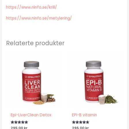
https://www.ninfo.se/krill/
https://www.ninfo.se/metylering/
Relaterte produkter
Epi-
EPI-
LiverClean
B
Detox
vitamin
antall
antall
Epi-LiverClean Detox
EPI-B vitamin
Vurdert
295.00
kr
Vurdert
295.00
kr