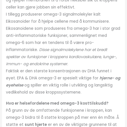
og hjelper membranen til å forbli fleksibel slik at kroppens
celler kan gjøre jobben sin effektivt.
I tillegg produserer omega-3 signalmolekyler kalt
Eikosanoider for å hjelpe cellene med å kommunisere.
Eikosanoidene som produseres fra omega-3 har i stor grad
anti-inflammatoriske funksjoner, sammenlignet med
omega-6 som har en tendens til å være pro-
inflammatoriske.
Disse signalmolekylene har et bredt
spekter av funksjoner i kroppens kardiovaskulære, lunge-,
immun- og endokrine systemer.
Faktisk er den største konsentrasjonen av DHA funnet i
øyet. EPA & DHA omega-3 er spesielt viktige for
hjerne- og
øyehelse
og spiller en viktig rolle i utvikling og langsiktig
vedlikehold av disse kroppssystemene.
Hva er helsefordelene med omega-3 kosttilskudd?
På grunn av de omfattende funksjonene i kroppen, kan
omega-3 bidra til å støtte kroppen på mer enn én måte. Å
støtte et
sunt hjerte
er en av de viktigste grunnene til at