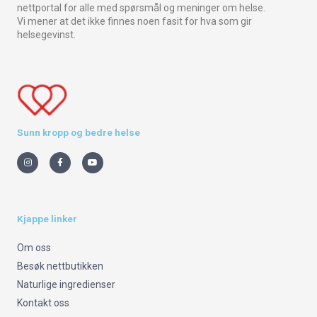
nettportal for alle med spørsmål og meninger om helse.
Vi mener at det ikke finnes noen fasit for hva som gir
helsegevinst.
Sunn kropp og bedre helse
I
F
Y
n
a
o
s
c
u
t
e
t
a
b
u
g
o
b
r
o
e
a
k
m
-
Kjappe linker
f
Om oss
Besøk nettbutikken
Naturlige ingredienser
Kontakt oss