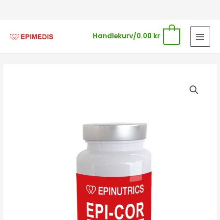
Hopp
rett
til
0
Handlekurv/
0.00
kr
innholdet
EPI-
COR
BALANCE
antall