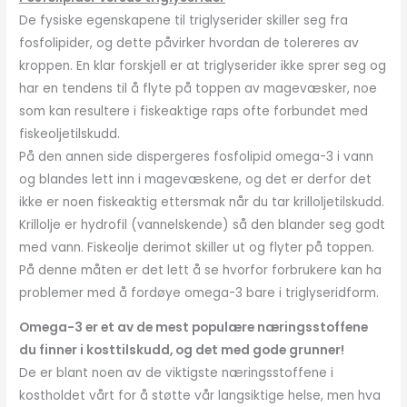
De fysiske egenskapene til triglyserider skiller seg fra
fosfolipider, og dette påvirker hvordan de tolereres av
kroppen. En klar forskjell er at triglyserider ikke sprer seg og
har en tendens til å flyte på toppen av magevæsker, noe
som kan resultere i fiskeaktige raps ofte forbundet med
fiskeoljetilskudd.
På den annen side dispergeres fosfolipid omega-3 i vann
og blandes lett inn i magevæskene, og det er derfor det
ikke er noen fiskeaktig ettersmak når du tar krilloljetilskudd.
Krillolje er hydrofil (vannelskende) så den blander seg godt
med vann. Fiskeolje derimot skiller ut og flyter på toppen.
På denne måten er det lett å se hvorfor forbrukere kan ha
problemer med å fordøye omega-3 bare i triglyseridform.
Omega-3 er et av de mest populære næringsstoffene
du finner i kosttilskudd, og det med gode grunner!
De er blant noen av de viktigste næringsstoffene i
kostholdet vårt for å støtte vår langsiktige helse, men hva