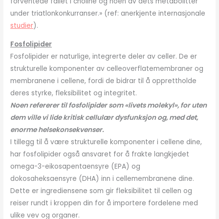
forventede fallet i choline og noen av dets metabolitter
under triatlonkonkurranser.» (ref: anerkjente internasjonale
studier
).
Fosfolipider
Fosfolipider er naturlige, integrerte deler av celler. De er
strukturelle komponenter av celleoverflatemembraner og
membranene i cellene, fordi de bidrar til å opprettholde
deres styrke, fleksibilitet og integritet.
Noen refererer til fosfolipider som «livets molekyl», for uten
dem ville vi lide kritisk cellulær dysfunksjon og, med det,
enorme helsekonsekvenser.
I tillegg til å være strukturelle komponenter i cellene dine,
har fosfolipider også ansvaret for å frakte langkjedet
omega-3-eikosapentaensyre (EPA) og
dokosaheksaensyre (DHA) inn i cellemembranene dine.
Dette er ingrediensene som gir fleksibilitet til cellen og
reiser rundt i kroppen din for å importere fordelene med
ulike vev og organer.