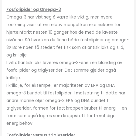
Fosfolipider og Omega-3
Omega-3 har vist seg å være like viktig, men nyere
forskning viser at en relativ mangel kan øke risikoen for
hjerteinfarkt nesten 10 ganger hos de med de laveste
nivåene. Så hvor kan du finne både fosfolipider og omega-
3? Bare noen få steder: fet fisk som atlantisk laks og sild,
og krillolje.
I vill atlantisk laks leveres omega-3-ene i en blanding av
fosfolipider og triglyserider. Det samme gjelder også
krillolje.
I krillolje, for eksempel, er majoriteten av EPA og DHA
omega-3 bundet til fosfolipider. I motsetning til dette har
andre marine oljer omega-3 EPA og DHA bundet til
triglyserider, formen for fett kroppen bruker til energi – en
form som også lagres som kroppsfett for fremtidige
energibehov.
Fosfolipider versus triglyserider