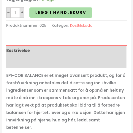
-
+
LEGG I HANDLEKURV
Produktnummer:
025
Kategori:
Kosttilskudd
Beskrivelse
Omtaler (0)
EPI-COR BALANCE er et meget avansert produkt, og for å
forstå virkning anbefales det å sette seg inn i hvilke
ingredienser som er sammensatt for å oppnå en helt ny
måte å nå inn i kroppens vitale organer på. Produsenten
har lagt vekt på at produktet skal bidra til å forbedre
balansen for hjertet, lever og sirkulasjon. Dette har igjen
innvirkning på hjerne, hud og hår, ledd, samt
betennelser.