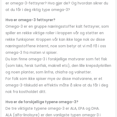
er omega-3-fettsyrer? Hva gjør de? Og hvordan sikrer du
at du får i deg riktig type omega-3?
Hva er omega-3 fettsyrer?
Omega-3 er en gruppe næringsstoffer kalt fettsyrer, som
spiller en rekke viktige roller i kroppen vår og støtter en
rekke funksjoner. Kroppen vår kan ikke lage nok av disse
næringsstoffene internt, noe som betyr at vi må få i oss
omega-3 fra maten vi spiser.
Du kan finne omega-3 i forskjellige matvarer som fet fisk
(som laks, fersk tunfisk, makrell etc), den lille krepsdyrkrillen
og noen planter, som linfrø, chiafrø og valnøtter.
For folk som ikke spiser mye av disse matvarene, er et
omega-3-tilskudd en effektiv måte å sikre at du får i deg
nok fra kostholdet ditt.
Hva er de forskjellige typene omega-3?
De tre viktigste typene omega-3 er ALA, EPA og DHA.
ALA (alfa-linolsyre) er den vanligste typen omega-3 i